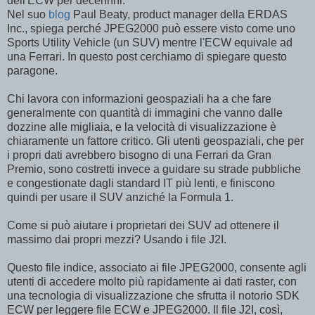
dell'ECW per decennni.
Nel suo
blog
Paul Beaty, product manager della ERDAS
Inc., spiega perché JPEG2000 può essere visto come uno
Sports Utility Vehicle (un SUV) mentre l'ECW equivale ad
una Ferrari. In questo post cerchiamo di spiegare questo
paragone.
Chi lavora con informazioni geospaziali ha a che fare
generalmente con quantità di immagini che vanno dalle
dozzine alle migliaia, e la velocità di visualizzazione è
chiaramente un fattore critico. Gli utenti geospaziali, che per
i propri dati avrebbero bisogno di una Ferrari da Gran
Premio, sono costretti invece a guidare su strade pubbliche
e congestionate dagli standard IT più lenti, e finiscono
quindi per usare il SUV anziché la Formula 1.
Come si può aiutare i proprietari dei SUV ad ottenere il
massimo dai propri mezzi? Usando i file J2I.
Questo file indice, associato ai file JPEG2000, consente agli
utenti di accedere molto più rapidamente ai dati raster, con
una tecnologia di visualizzazione che sfrutta il notorio SDK
ECW per leggere file ECW e JPEG2000. Il file J2I, così,