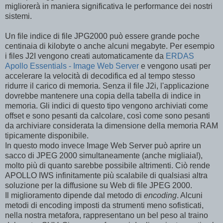
migliorerà in maniera significativa le performance dei nostri
sistemi.
Un file indice di file JPG2000 può essere grande poche
centinaia di kilobyte o anche alcuni megabyte. Per esempio
i files J2I vengono creati automaticamente da
ERDAS
Apollo Essentials - Image Web Server
e vengono usati per
accelerare la velocità di decodifica ed al tempo stesso
ridurre il carico di memoria. Senza il file J2i, l'applicazione
dovrebbe mantenere una copia della tabella di indice in
memoria. Gli indici di questo tipo vengono archiviati come
offset e sono pesanti da calcolare, così come sono pesanti
da archiviare considerata la dimensione della memoria RAM
tipicamente disponibile.
In questo modo invece Image Web Server può aprire un
sacco di JPEG 2000 simultaneamente (anche migliaia!),
molto più di quanto sarebbe possibile altrimenti. Ciò rende
APOLLO IWS infinitamente più scalabile di qualsiasi altra
soluzione per la diffusione su Web di file JPEG 2000.
Il miglioramento dipende dal metodo di
encoding
. Alcuni
metodi di encoding imposti da strumenti meno sofisticati,
nella nostra metafora, rappresentano un bel peso al traino