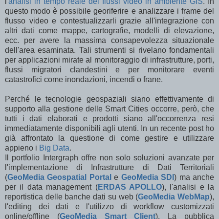
l'
analisi in tempo reale dei flussi video in ambiente GIS
. In
questo modo è possibile georiferire e analizzare i frame del
flusso video e contestualizzarli grazie all'integrazione con
altri dati come mappe, cartografie, modelli di elevazione,
ecc. per avere la massima consapevolezza situazionale
dell'area esaminata. Tali strumenti si rivelano fondamentali
per applicazioni mirate al monitoraggio di infrastrutture, porti,
flussi migratori clandestini e per monitorare eventi
catastrofici come inondazioni, incendi o frane.
Perché le tecnologie geospaziali siano effettivamente di
supporto alla gestione delle Smart Cities occorre, però, che
tutti i dati elaborati e prodotti siano all'occorrenza resi
immediatamente disponibili agli utenti. In un recente post ho
già affrontato la questione di come gestire e utilizzare
appieno i
Big Data
.
Il portfolio Intergraph offre non solo soluzioni avanzate per
l'implementazione di Infrastrutture di Dati Territoriali
(
GeoMedia Geospatial Portal
e
GeoMedia SDI
) ma anche
per il data management (
ERDAS APOLLO
), l'analisi e la
reportistica delle banche dati su web (
GeoMedia WebMap
),
l'editing dei dati e l'utilizzo di workflow customizzati
online/offline (
GeoMedia Smart Client
). La pubblica