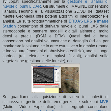
sviluppati specificatamente per la
gestione e l'analisi di
nuvole di punti LiDAR
. Gli strumenti di IMAGINE consentono
l'analisi, l'editing e la visualizzazione 2D/3D dei dataset
mentre GeoMedia offre potenti algoritmi di interpolazione e
analisi. Le suite fotogrammetriche di
ERDAS LPS
e
Image
Station
consentono di derivare nuvole di punti .LAS dalle
stereocoppie e ottenere modelli digitali altimetrici molto
densi e precisi (DSM e DTM). Questi dati di base
consentono poi analisi volumetriche di dettaglio (ad es. per
monitorare le volumetrie in aree estrattive o in ambito urbano
e individuare fenomeni di abusivismo edilizio), analisi lungo
corridoi (reti eletriche o impluvi fluviali), analisi sulla
vegetazione (gestione delle foreste), ecc.
Se guardiamo all'acquisizione di video in contesti di
sicurezza o gestione delle emergenze, le soluzioni
MVE
(Motion Video Exploitation) di Intergraph consentono