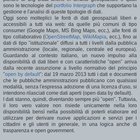
sono le tecnologie del
portfolio Intergraph
che supportano la
gestione e l'analisi di queste tipologie di dati.
Oggi sono molteplici le fonti di dati geospaziali liberi e
accessibili a tutti via web: da quelle più comuni di tipo
consumer (Google Maps, MS Bing Maps, ecc.), alle fonti di
tipo collaborativo (
OpenStreetMap
,
WikiMapia
, ecc.), fino ai
dati di tipo "istituzionale" diffusi a tutti i livelli dalla pubblica
amministrazione (locale, regionale, centrale ed europea).
Guardando al contesto italiano, un nuovo impulso alla
disponibilità di dati liberi e con caratteristiche "open" arriva
dalla recente assunzione a livello normativo del principio
"
open by default
": dal 19 marzo 2013 tutti i dati e documenti
che le pubbliche amministrazioni pubblicano con qualsiasi
modalità, senza l'espressa adozione di una licenza d'uso, si
intendono rilasciati come dati aperti (open data by default).
I dati stanno, quindi, diventando sempre più "open". Tuttavia,
il loro vero valore non risiede unicamente nella loro
disponibilità bensì nella possibilità di poterli elaborare ed
utilizzare per derivare nuove applicazioni e servizi per i
cittadini e gli utenti in generale, in una logica anche di
trasparenza e open government.