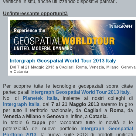
verifiche in situ, anche utilizzando dispositivi palmari.
Un'interessante opportunità
Per scoprire tutte le tecnologie geospaziali sopra citate
partecipa all'
Intergraph Geospatial World Tour
2013 Italy.
Noi di
Planetek Italia
, insieme ai nostri colleghi di
Intergraph Italia
, dal
7 al 21 Maggio 2013
saremo in giro
per tutto il territorio nazionale
,
da
Cagliari
a
Roma
, da
Venezia
a
Milano
e
Genova
e, infine, a
Catania
.
In totale
6 tappe
per raccontare tutte le novità e le
potenzialità del nuovo portfolio
Intergraph Geospatial
Portfolio 2013
, la nuova suite 2013 di prodotti unificati