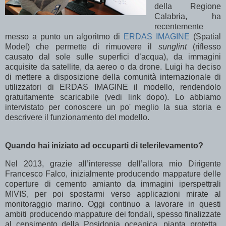
della Regione
Calabria, ha
recentemente
messo a punto un algoritmo di
ERDAS IMAGINE
(Spatial
Model) che permette di rimuovere il
sunglint
(riflesso
causato dal sole sulle superfici d’acqua), da immagini
acquisite da satellite, da aereo o da drone. Luigi ha deciso
di mettere a disposizione della comunità internazionale di
utilizzatori di ERDAS IMAGINE il modello, rendendolo
gratuitamente scaricabile (vedi link dopo). Lo abbiamo
intervistato per conoscere un po' meglio la sua storia e
descrivere il funzionamento del modello.
Quando hai iniziato ad occuparti di telerilevamento?
Nel 2013, grazie all’interesse dell’allora mio Dirigente
Francesco Falco, inizialmente producendo mappature delle
coperture di cemento amianto da immagini iperspettrali
MIVIS, per poi spostarmi verso applicazioni mirate al
monitoraggio marino. Oggi continuo a lavorare in questi
ambiti producendo mappature dei fondali, spesso finalizzate
al censimento della Posidonia oceanica, pianta protetta,