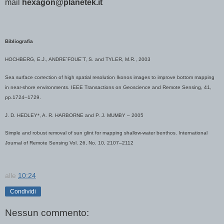
mail
hexagon@planetek.it
Bibliografia
HOCHBERG, E.J., ANDRE´FOUE¨T, S. and TYLER, M.R., 2003
Sea surface correction of high spatial resolution Ikonos images to improve bottom mapping
in near-shore environments. IEEE Transactions on Geoscience and Remote Sensing, 41,
pp.1724–1729.
J. D. HEDLEY*, A. R. HARBORNE and P. J. MUMBY – 2005
Simple and robust removal of sun glint for mapping shallow-water benthos. International
Journal of Remote Sensing Vol. 26, No. 10, 2107–2112
alle
10:24
Condividi
Nessun commento: