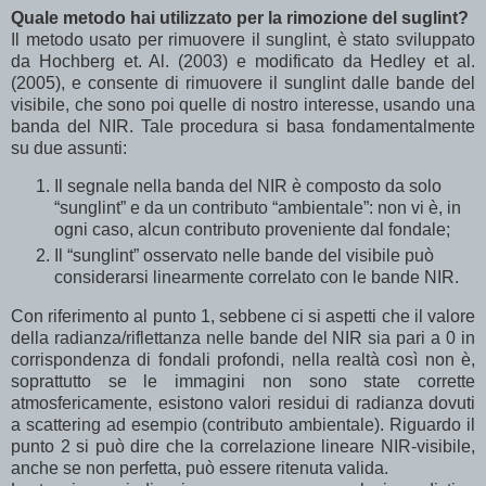
Quale metodo hai utilizzato per la rimozione del suglint?
Il metodo usato per rimuovere il sunglint, è stato sviluppato
da Hochberg et. Al. (2003) e modificato da Hedley et al.
(2005), e consente di rimuovere il sunglint dalle bande del
visibile, che sono poi quelle di nostro interesse, usando una
banda del NIR. Tale procedura si basa fondamentalmente
su due assunti:
Il segnale nella banda del NIR è composto da solo
“sunglint” e da un contributo “ambientale”: non vi è, in
ogni caso, alcun contributo proveniente dal fondale;
Il “sunglint” osservato nelle bande del visibile può
considerarsi linearmente correlato con le bande NIR.
Con riferimento al punto 1, sebbene ci si aspetti che il valore
della radianza/riflettanza nelle bande del NIR sia pari a 0 in
corrispondenza di fondali profondi, nella realtà così non è,
soprattutto se le immagini non sono state corrette
atmosfericamente, esistono valori residui di radianza dovuti
a scattering ad esempio (contributo ambientale). Riguardo il
punto 2 si può dire che la correlazione lineare NIR-visibile,
anche se non perfetta, può essere ritenuta valida.