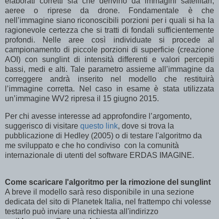
elaborati corretti sia che derivino da immagini satellitari,
aeree o riprese da drone. Fondamentale è che
nell’immagine siano riconoscibili porzioni per i quali si ha la
ragionevole certezza che si tratti di fondali sufficientemente
profondi. Nelle aree così individuate si procede al
campionamento di piccole porzioni di superficie (creazione
AOI) con sunglint di intensità differenti e valori percepiti
bassi, medi e alti. Tale parametro assieme all’immagine da
correggere andrà inserito nel modello che restituirà
l’immagine corretta. Nel caso in esame è stata utilizzata
un’immagine WV2 ripresa il 15 giugno 2015.
Per chi avesse interesse ad approfondire l’argomento,
suggerisco di visitare
questo link
, dove si trova la
pubblicazione di Hedley (2005) o di testare l'algoritmo da
me sviluppato e che ho condiviso con la comunità
internazionale di utenti del software ERDAS IMAGINE.
Come scaricare l'algoritmo per la rimozione del sunglint
A breve il modello sarà reso disponibile in una sezione
dedicata del sito di Planetek Italia, nel frattempo chi volesse
testarlo può inviare una richiesta all'indirizzo