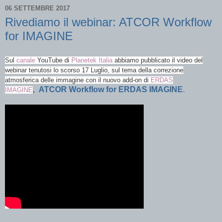
06 SETTEMBRE 2017
Rivediamo il webinar: ATCOR Workflow
for IMAGINE
Sul
canale
YouTube di
Planetek Italia
abbiamo pubblicato il video del
webinar tenutosi lo scorso 17
Luglio, sul tema della correzione
atmosferica delle immagine con il nuovo add-on di
ERDAS
,
ATCOR Workflow for ERDAS IMAGINE
.
IMAGINE