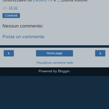
Sintonizzatevi su
ERDAS TV
e .....Buona visione!
alle
15:32
Condividi
Nessun commento:
Posta un commento
‹
›
Home page
Visualizza versione web
Powered by
Blogger
.